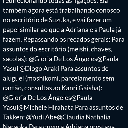
redirecionando todas as ligações. Ela
também agora está trabalhando conosco
no escritório de Suzuka, e vai fazer um
papel similar ao que a Adriana e a Paula já
fazem. Repassando os recados gerais: Para
assuntos do escritório (meishi, chaves,
sacolas): @Gloria De Los Ángeles@Paula
Yasui @Diogo Araki Para assuntos de
aluguel (moshikomi, parcelamento sem
cartão, consultas ao Kanri Gaisha):
@Gloria De Los Ángeles@Paula
Yasui@Michele Hirahata Para assuntos de
Takken: @Yudi Abe@Claudia Nathalia
Naraoka Para quem a Adriana prestava